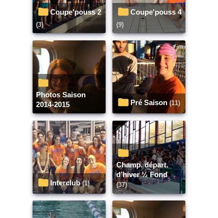
Coupe'pouss 2
Coupe'pouss 4
(3)
(9)
Photos Saison
Pré Saison
(11)
2014-2015
Champ. départ.
d’hiver ½ Fond
Interclub
(1)
(37)