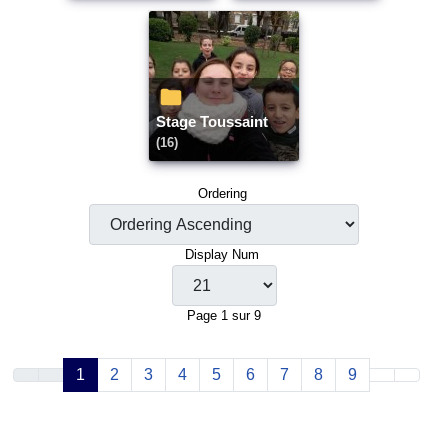
Stage Toussaint
(16)
Ordering
Display Num
Page 1 sur 9
1
2
3
4
5
6
7
8
9