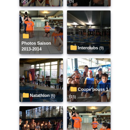
(25)
(5)
Photos Saison
Interclubs
(9)
2013-2014
Coupe'pouss 1
Natathlon
(6)
(15)