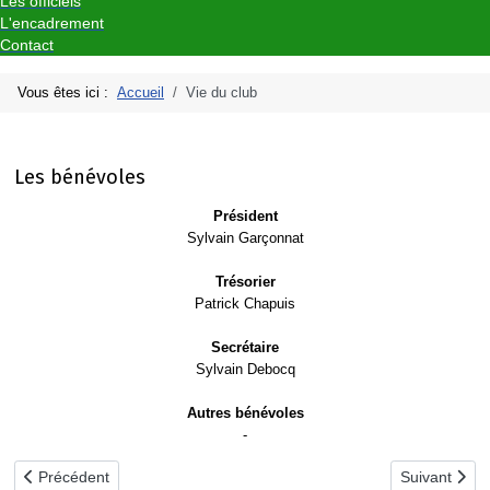
Les officiels
L'encadrement
Contact
Vous êtes ici :
Accueil
Vie du club
Les bénévoles
Président
Sylvain Garçonnat
Trésorier
Patrick Chapuis
Secrétaire
Sylvain Debocq
Autres bénévoles
-
Article précédent : L'encadrement
Article suiva
Précédent
Suivant