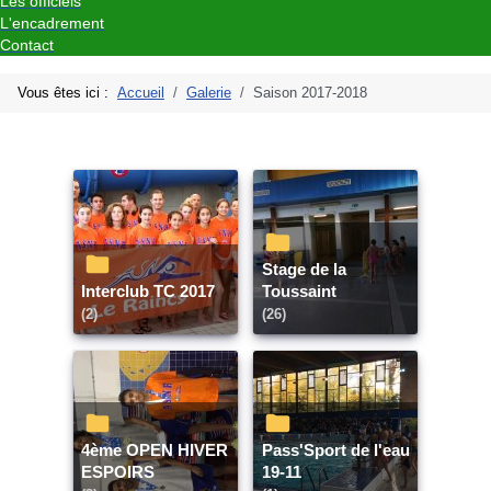
Les officiels
L'encadrement
Contact
Vous êtes ici :
Accueil
Galerie
Saison 2017-2018
Stage de la
Interclub TC 2017
Toussaint
(2)
(26)
4ème OPEN HIVER
Pass'Sport de l'eau
ESPOIRS
19-11