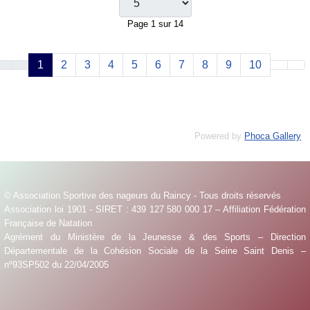
Page 1 sur 14
1
2
3
4
5
6
7
8
9
10
Powered by
Phoca Gallery
© Association Sportive des nageurs du Raincy - Tous droits réservés
Association loi 1901 - SIRET : 439 127 580 000 17 – Affiliation Fédération
Française de Natation
Agrément du Ministère de la Jeunesse & des Sports – Direction
Départementale de la Cohésion Sociale de la Seine Saint Denis –
nº93SP502 du 22/04/2005