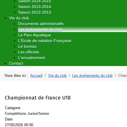
Saison 2014-2015
Saison 2013-2014
Saison 2012-2013
Vie du club
Documents administratifs
Les évènements du club
Le Parc Aquatique
L'Ecole de natation Française
Le bureau
Les officiels
L'encadrement
Contact
Vous êtes ici :
Accueil
Vie du club
Les évènements du club
Cham
Championnat de France U18
Catégorie
Compétitions Junior/Senior
Date
27/05/2026
00:00